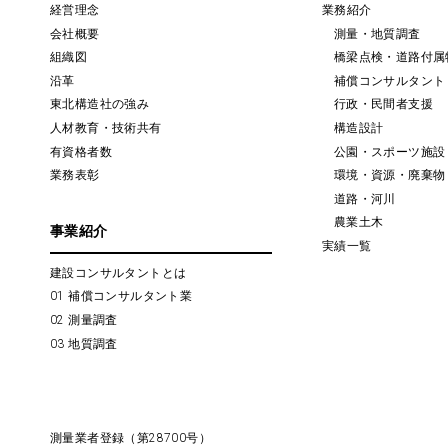
経営理念
業務紹介
会社概要
測量・地質調査
組織図
橋梁点検・道路付属
沿革
補償コンサルタント
東北構造社の強み
行政・民間者支援
人材教育・技術共有
構造設計
有資格者数
公園・スポーツ施設
業務表彰
環境・資源・廃棄物
道路・河川
農業土木
事業紹介
実績一覧
建設コンサルタントとは
01 補償コンサルタント業
02 測量調査
03 地質調査
測量業者登録（第28700号）