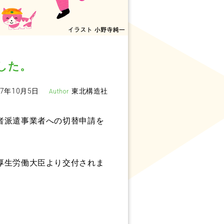
した。
17年10月5日
東北構造社
者派遣事業者への切替申請を
厚生労働大臣より交付されま