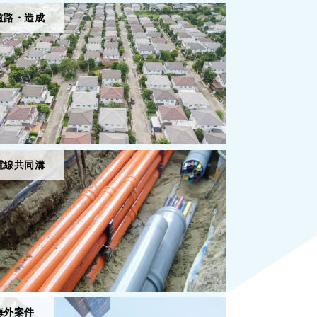
道路・造成
電線共同溝
海外案件