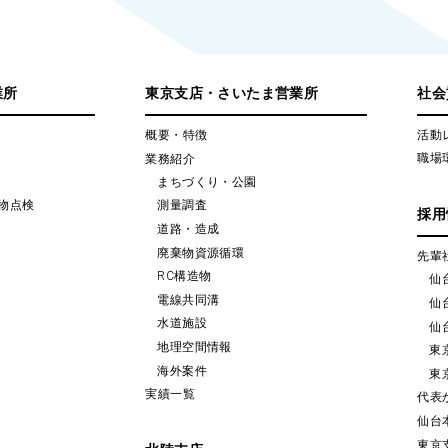
業所
東京支店・さいたま営業所
社会
概要・特徴
活動
業務紹介
職場
まちづくり・公園
物点検
測量調査
採用
道路・造成
廃棄物資源循環
先輩
RC構造物
仙
電線共同溝
仙
水道施設
仙
地理空間情報
東
海外案件
東
実績一覧
代表
仙台
東京