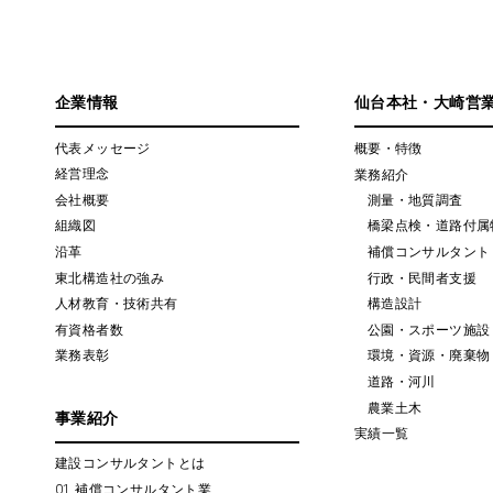
企業情報
仙台本社・大崎営
代表メッセージ
概要・特徴
経営理念
業務紹介
会社概要
測量・地質調査
組織図
橋梁点検・道路付属
沿革
補償コンサルタント
東北構造社の強み
行政・民間者支援
人材教育・技術共有
構造設計
有資格者数
公園・スポーツ施設
業務表彰
環境・資源・廃棄物
道路・河川
農業土木
事業紹介
実績一覧
建設コンサルタントとは
01 補償コンサルタント業